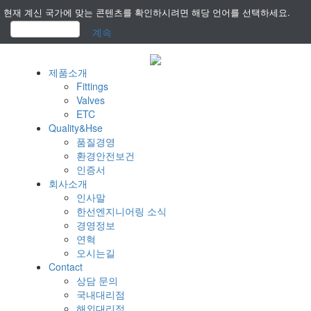
현재 계신 국가에 맞는 콘텐츠를 확인하시려면 해당 언어를 선택하세요.
계속
제품소개
Fittings
Valves
ETC
Quality&Hse
품질경영
환경안전보건
인증서
회사소개
인사말
한선엔지니어링 소식
경영정보
연혁
오시는길
Contact
상담 문의
국내대리점
해외대리점