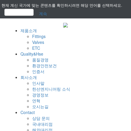
현재 계신 국가에 맞는 콘텐츠를 확인하시려면 해당 언어를 선택하세요.
계속
제품소개
Fittings
Valves
ETC
Quality&Hse
품질경영
환경안전보건
인증서
회사소개
인사말
한선엔지니어링 소식
경영정보
연혁
오시는길
Contact
상담 문의
국내대리점
해외대리점