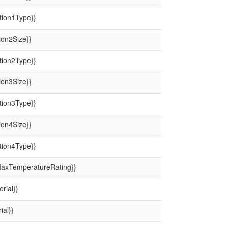
ion1Type}}
on2Size}}
ion2Type}}
on3Size}}
ion3Type}}
on4Size}}
ion4Type}}
axTemperatureRating}}
rial}}
ial}}