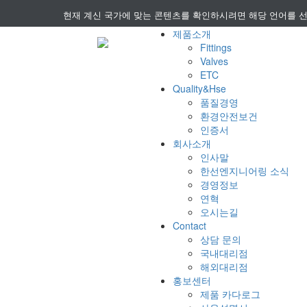
현재 계신 국가에 맞는 콘텐츠를 확인하시려면 해당 언어를 
제품소개
Fittings
Valves
ETC
Quality&Hse
품질경영
환경안전보건
인증서
회사소개
인사말
한선엔지니어링 소식
경영정보
연혁
오시는길
Contact
상담 문의
국내대리점
해외대리점
홍보센터
제품 카다로그