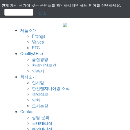
현재 계신 국가에 맞는 콘텐츠를 확인하시려면 해당 언어를 선택하세요.
계속
제품소개
Fittings
Valves
ETC
Quality&Hse
품질경영
환경안전보건
인증서
회사소개
인사말
한선엔지니어링 소식
경영정보
연혁
오시는길
Contact
상담 문의
국내대리점
해외대리점