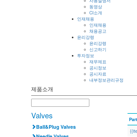
사용설명서
동영상
CI소개
인재채용
인재채용
채용공고
윤리강령
윤리강령
신고하기
투자정보
재무제표
공시정보
공시자료
내부정보관리규정
제품소개
Valves
Par
Ball&Plug Valves
{{i
Needle Valves