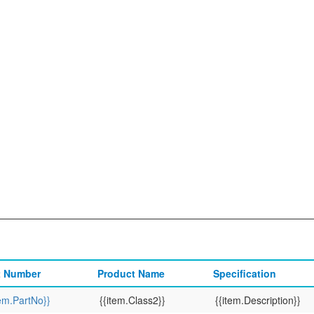
t Number
Product Name
Specification
tem.PartNo}}
{{item.Class2}}
{{item.Description}}