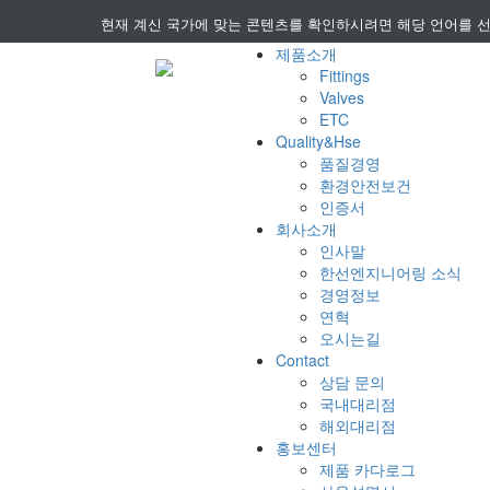
현재 계신 국가에 맞는 콘텐츠를 확인하시려면 해당 언어를 
제품소개
Fittings
Valves
ETC
Quality&Hse
품질경영
환경안전보건
인증서
회사소개
인사말
한선엔지니어링 소식
경영정보
연혁
오시는길
Contact
상담 문의
국내대리점
해외대리점
홍보센터
제품 카다로그