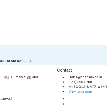
ducts or our company.
Contact
. Human(사람) and
sales@ehansun.co.kr
051) 899-6700
부산광역시 강서구 녹산산단 
View large map
reserved.