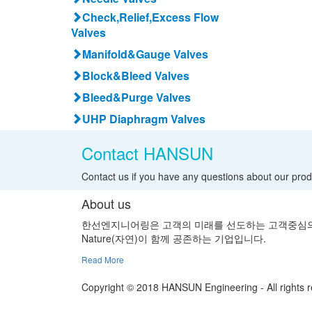
Check,Relief,Excess Flow
Valves
Manifold&Gauge Valves
Block&Bleed Valves
Bleed&Purge Valves
UHP Diaphragm Valves
Contact HANSUN
Contact us if you have any questions about our pro
About us
한선엔지니어링은 고객의 미래를 선도하는 고객중심의 이념
Nature(자연)이 함께 공존하는 기업입니다.
Read More
Copyright © 2018 HANSUN Engineering - All rights 