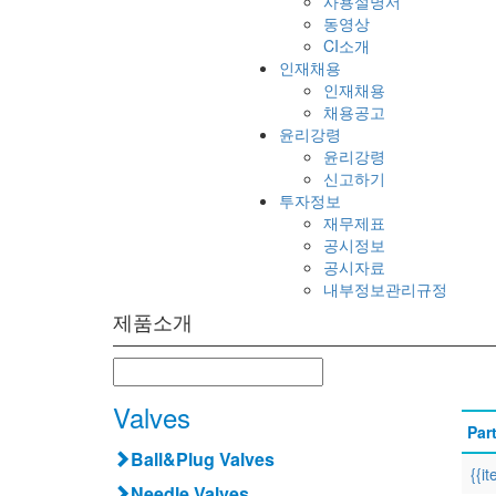
사용설명서
동영상
CI소개
인재채용
인재채용
채용공고
윤리강령
윤리강령
신고하기
투자정보
재무제표
공시정보
공시자료
내부정보관리규정
제품소개
Valves
Par
Ball&Plug Valves
{{i
Needle Valves