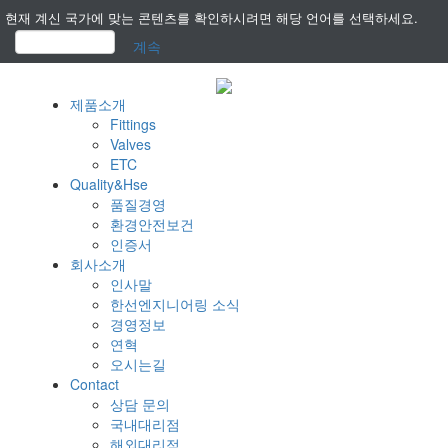
현재 계신 국가에 맞는 콘텐츠를 확인하시려면 해당 언어를 선택하세요.
계속
제품소개
Fittings
Valves
ETC
Quality&Hse
품질경영
환경안전보건
인증서
회사소개
인사말
한선엔지니어링 소식
경영정보
연혁
오시는길
Contact
상담 문의
국내대리점
해외대리점