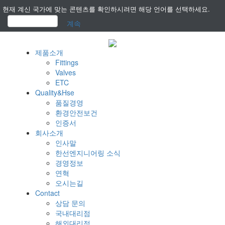
현재 계신 국가에 맞는 콘텐츠를 확인하시려면 해당 언어를 선택하세요.
계속
제품소개
Fittings
Valves
ETC
Quality&Hse
품질경영
환경안전보건
인증서
회사소개
인사말
한선엔지니어링 소식
경영정보
연혁
오시는길
Contact
상담 문의
국내대리점
해외대리점