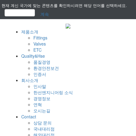
현재 계신 국가에 맞는 콘텐츠를 확인하시려면 해당 언어를 선택하세요.
계속
제품소개
Fittings
Valves
ETC
Quality&Hse
품질경영
환경안전보건
인증서
회사소개
인사말
한선엔지니어링 소식
경영정보
연혁
오시는길
Contact
상담 문의
국내대리점
해외대리점